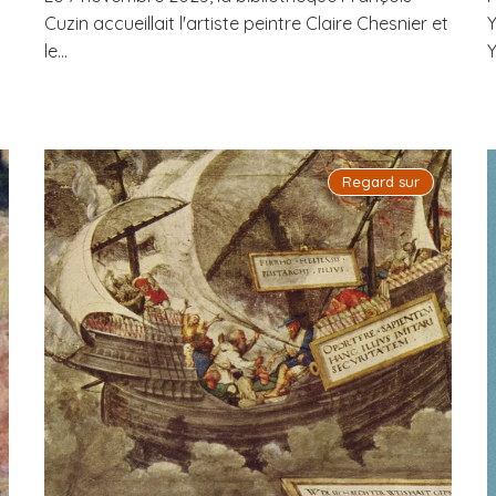
Cuzin accueillait l'artiste peintre Claire Chesnier et
Y
le...
Y
Regard sur