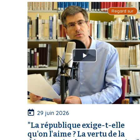
i
Regard sur
p
a
l
29 juin 2026
"La république exige-t-elle
qu'on l'aime ? La vertu de la