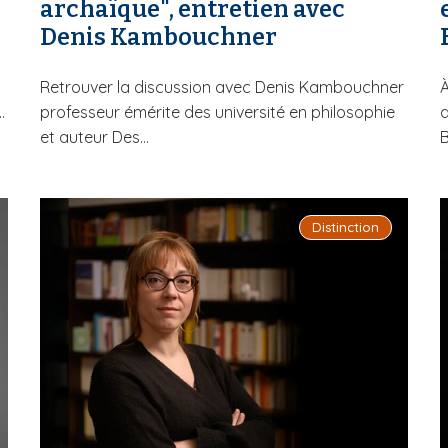
archaïque", entretien avec
Denis Kambouchner
à
Retrouver la discussion avec Denis Kambouchner
À
.
professeur émérite des université en philosophie
d
et auteur Des...
B
Distinction