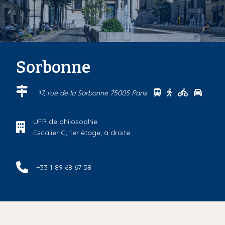
Sorbonne
Se rendre au cen
Se rendre au 
Se rendre
Se ren
17, rue de la Sorbonne 75005 Paris
UFR de philosophie
Escalier C, 1er étage, à droite
+33 1 89 68 67 58