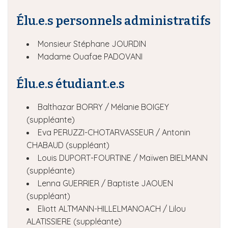
Élu.e.s personnels administratifs
Monsieur Stéphane JOURDIN
Madame Ouafae PADOVANI
Élu.e.s étudiant.e.s
Balthazar BORRY / Mélanie BOIGEY
(suppléante)
Eva PERUZZI-CHOTARVASSEUR / Antonin
CHABAUD (suppléant)
Louis DUPORT-FOURTINE / Maïwen BIELMANN
(suppléante)
Lenna GUERRIER / Baptiste JAOUEN
(suppléant)
Eliott ALTMANN-HILLELMANOACH / Lilou
ALATISSIERE (suppléante)