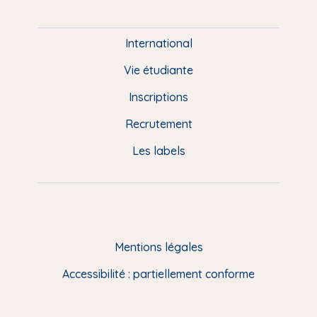
P
i
e
International
d
Vie étudiante
d
Inscriptions
e
Recrutement
p
Les labels
a
g
e
F
Mentions légales
R
Accessibilité : partiellement conforme