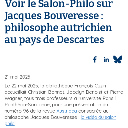
Voir le Salon-Philo sur
r
i
i
Jacques Bouveresse :
p
a
n
a
philosophe autrichien
e
l
au pays de Descartes
21 mai 2025
Le 22 mai 2025, la bibliothèque François Cuzin
accueillait Christian Bonnet, Jocelyn Benoist et Pierre
Wagner, tous trois professeurs à l'université Paris 1
Panthéon-Sorbonne, pour une présentation du
numéro 96 de la revue
consacrée au
Austriaca
philosophe Jacques Bouveresse :
la vidéo du salon
philo