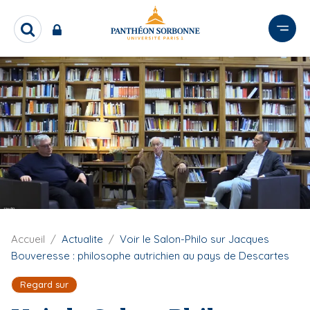
A
l
R
l
e
e
c
r
h
e
a
r
u
c
c
h
o
e
n
r
t
e
n
u
F
Accueil
Actualite
Voir le Salon-Philo sur Jacques
p
i
Bouveresse : philosophe autrichien au pays de Descartes
r
l
i
d
Regard sur
n
'
A
c