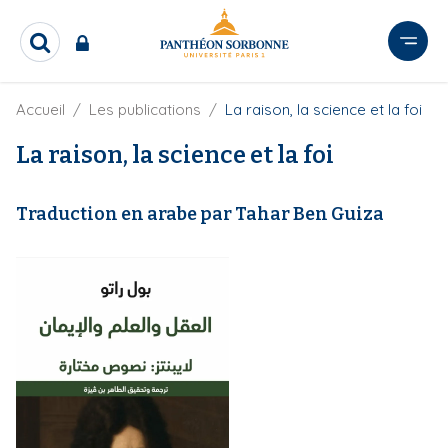
A
l
R
l
e
e
c
r
F
Accueil
Les publications
La raison, la science et la foi
h
i
e
a
l
La raison, la science et la foi
r
u
d
c
c
'
h
o
A
e
Traduction en arabe par Tahar Ben Guiza
r
n
r
i
t
a
e
n
e
n
u
p
r
i
n
c