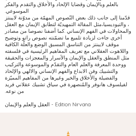
‬الموسوعي‭. ‬
‬مثل‭ ‬المقالة‭ ‬التمهيديّة‭ ‬لتطابق‭ ‬الإيمان‭ ‬مع‭ ‬العقل،‭ ‬والتيوديسيا،‭
العقل والعلم والإيمان - Edition Nirvana