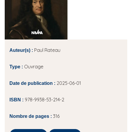
i
p
a
l
Paul Rateau
Auteur(s) :
Ouvrage
Type :
2025-06-01
Date de publication :
978-9938-53-214-2
ISBN :
316
Nombre de pages :