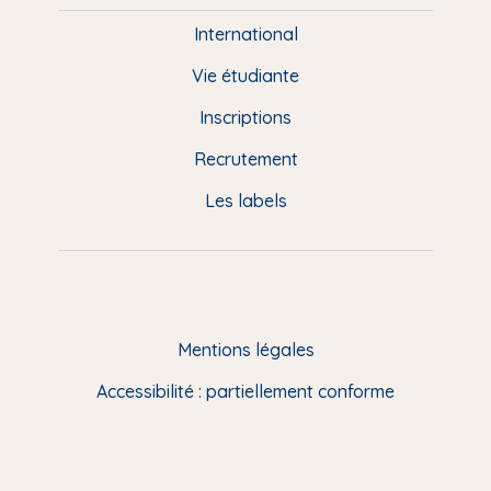
i
e
International
d
Vie étudiante
d
Inscriptions
e
Recrutement
p
Les labels
a
g
e
F
Mentions légales
R
Accessibilité : partiellement conforme