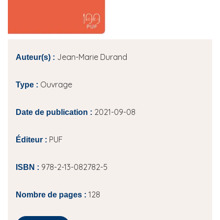
i
p
a
l
Jean-Marie Durand
Auteur(s) :
Ouvrage
Type :
2021-09-08
Date de publication :
PUF
Éditeur :
978-2-13-082782-5
ISBN :
128
Nombre de pages :