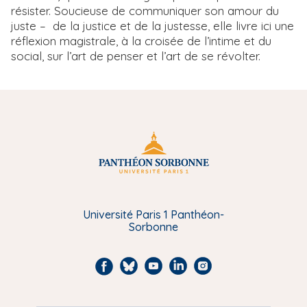
résister. Soucieuse de communiquer son amour du
juste – de la justice et de la justesse, elle livre ici une
réflexion magistrale, à la croisée de l’intime et du
social, sur l’art de penser et l’art de se révolter.
Université Paris 1 Panthéon-
Sorbonne
F
B
Y
L
I
a
l
o
i
n