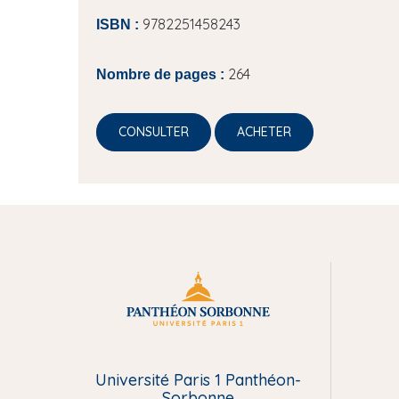
9782251458243
ISBN :
264
Nombre de pages :
CONSULTER
ACHETER
M
e
Université Paris 1 Panthéon-
n
Sorbonne