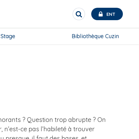
ENT
R
e
c
h
Stage
Bibliothèque Cuzin
e
r
c
h
e
r
gnorants ? Question trop abrupte ? On
r, n’est-ce pas l’habileté à trouver
u presque, il faut des bases, et