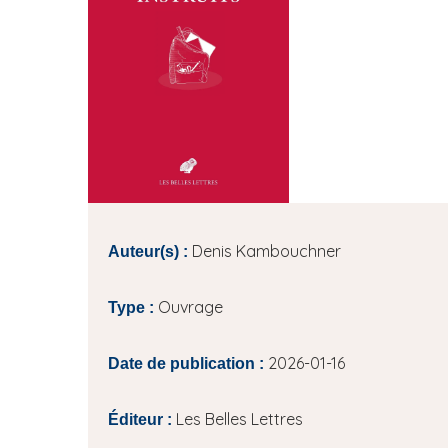
i
p
a
l
Denis Kambouchner
Auteur(s) :
Ouvrage
Type :
2026-01-16
Date de publication :
Les Belles Lettres
Éditeur :