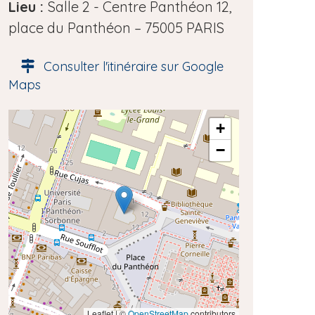
e
Lieu :
Salle 2 - Centre Panthéon 12,
d
place du Panthéon – 75005 PARIS
e
Consulter l'itinéraire sur Google
l
Maps
'
é
A
+
v
d
−
è
r
e
n
s
e
s
m
e
e
g
é
n
o
t
l
o
Leaflet | ©
OpenStreetMap
contributors