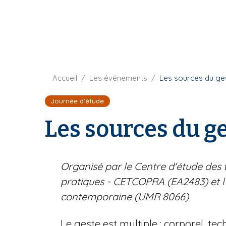
t
i
u
p
r
a
e
l
F
Accueil
Les événements
Les sources du ge
i
Journée d'étude
l
d
Les sources du g
'
A
r
i
Organisé par le Centre d'étude des 
a
pratiques - CETCOPRA (EA2483) et l'I
n
contemporaine (UMR 8066)
e
Le geste est multiple : corporel, tec