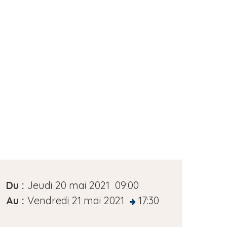
D
Du :
Jeudi 20 mai 2021
09:00
a
Au :
Vendredi 21 mai 2021
17:30
at
t