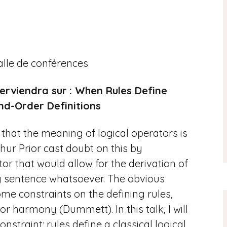
salle de conférences
erviendra sur
:
When Rules Define
nd-Order Definitions
 that the meaning of logical operators is
thur Prior cast doubt on this by
tor that would allow for the derivation of
 sentence whatsoever. The obvious
some constraints on the defining rules,
r harmony (Dummett). In this talk, I will
nstraint: rules define a classical logical