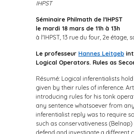
IHPST
n
e
Séminaire Philmath de l'IHPST
le mardi 18 mars de 11h à 13h
à l'IHPST, 13 rue du four, 2e étage, 
Le professeur
Hannes Leitgeb
int
Logical Operators. Rules as Seco
Résumé: Logical inferentialists hold
given by their rules of inference. Ar
introducing rules for his tonk opera
any sentence whatsoever from any
inferentialist reply was to require 
such as conservativeness (Belnap) o
defend and investigate a different co