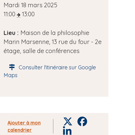
D
Mardi 18 mars 2025
a
11:00
13:00
t
e
Lieu :
Maison de la philosophie
d
Marin Marsenne, 13 rue du four - 2e
e
étage, salle de conférences
l
Consulter l'itinéraire sur Google
'
Maps
é
v
è
n
e
T
F
m
Ajouter à mon
w
a
calendrier
L
e