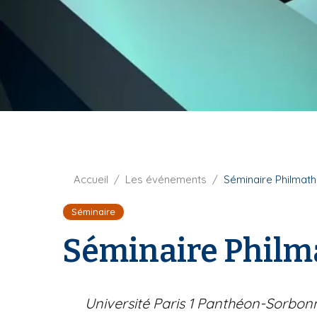
t
i
u
p
r
a
e
l
F
Accueil
Les événements
Séminaire Philmath
i
Séminaire
l
d
Séminaire Philma
'
A
r
i
Université Paris 1 Panthéon-Sorbon
a