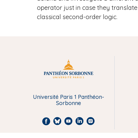
operator just in case they translate 
classical second-order logic.
M
e
Université Paris 1 Panthéon-
n
Sorbonne
u
F
B
Y
L
I
P
a
l
o
i
n