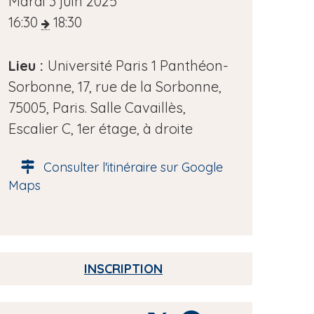
D
Mardi 3 juin 2025
a
16:30
18:30
t
e
Lieu :
Université Paris 1 Panthéon-
d
Sorbonne, 17, rue de la Sorbonne,
e
75005, Paris. Salle Cavaillès,
l
Escalier C, 1er étage, à droite
'
Consulter l'itinéraire sur Google
é
Maps
v
è
n
e
INSCRIPTION
m
e