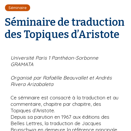
r
d
i
Séminaire
e
'
p
A
Séminaire de traduction
a
r
l
i
des Topiques d’Aristote
a
n
e
Université Paris 1 Panthéon-Sorbonne
GRAMATA
Organisé par Rafaëlle Beauvallet et Andrés
Rivera Arizabaleta
Ce séminaire est consacré à la traduction et au
commentaire, chapitre par chapitre, des
Topiques d’Aristote.
Depuis sa parution en 1967 aux éditions des
Belles Lettres, la traduction de Jacques
Brunschwig en demeure la référence principale,