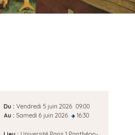
D
Du :
Vendredi 5 juin 2026
09:00
a
Au :
Samedi 6 juin 2026
16:30
at
t
e
Lieu :
Université Paris 1 Panthéon-