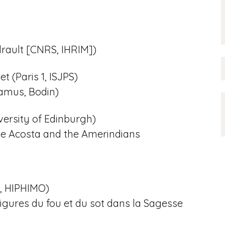
rault [CNRS, IHRIM])
t (Paris 1, ISJPS)
Ramus, Bodin)
versity of Edinburgh)
de Acosta and the Amerindians
1, HIPHIMO)
Figures du fou et du sot dans la Sagesse