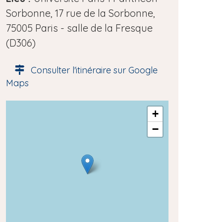
d
Sorbonne, 17 rue de la Sorbonne,
e
75005 Paris - salle de la Fresque
l
(D306)
'
Consulter l'itinéraire sur Google
é
Maps
v
è
A
+
n
d
−
e
r
e
m
s
e
s
n
e
t
g
é
o