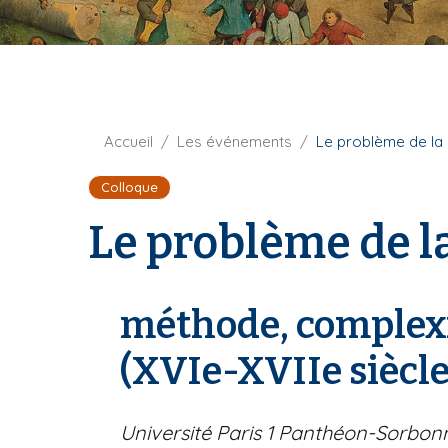
t
i
u
p
r
a
e
l
F
Accueil
Les événements
Le problème de la 
i
Colloque
l
d
Le problème de la
'
A
r
i
méthode, complex
a
n
(XVIe-XVIIe siècle
e
Université Paris 1 Panthéon-Sorbon