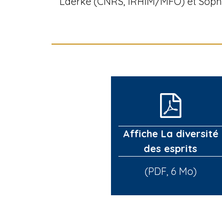
Laerke (CNRS, IRHIM/MFO) et Sophi
Affiche La diversité
des esprits
(PDF, 6 Mo)