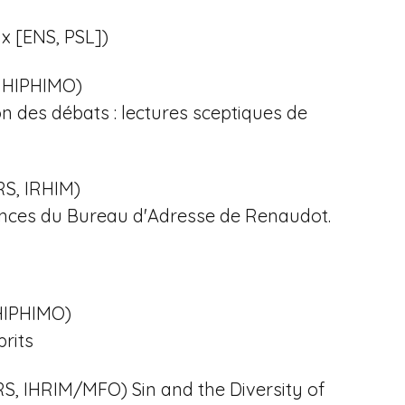
x [ENS, PSL])
1, HIPHIMO)
ion des débats : lectures sceptiques de
RS, IRHIM)
rences du Bureau d'Adresse de Renaudot.
, HIPHIMO)
prits
S, IHRIM/MFO) Sin and the Diversity of