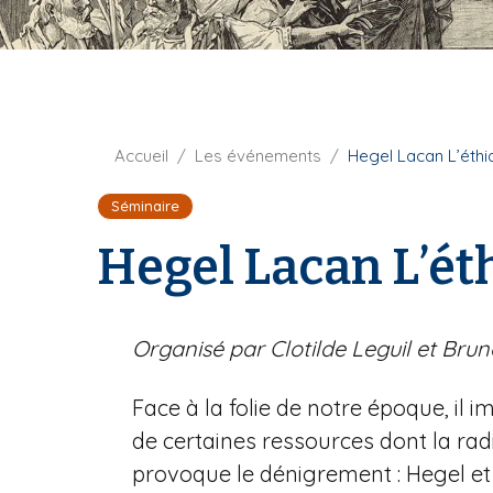
t
i
u
p
r
a
e
l
F
Accueil
Les événements
Hegel Lacan L’éthi
i
Séminaire
l
d
Hegel Lacan L’ét
'
A
r
i
Organisé par Clotilde Leguil et Bru
a
n
Face à la folie de notre époque, il i
e
de certaines ressources dont la radi
provoque le dénigrement : Hegel et