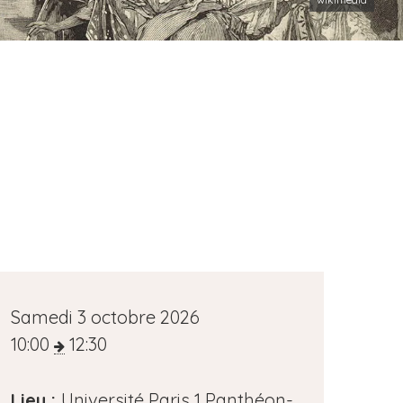
D
Samedi 3 octobre 2026
a
10:00
12:30
t
e
Lieu :
Université Paris 1 Panthéon-