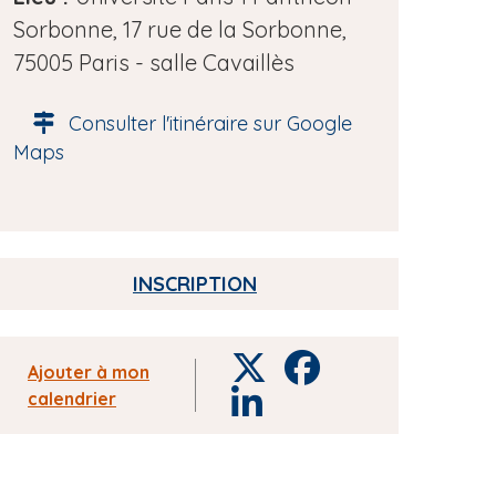
d
Sorbonne, 17 rue de la Sorbonne,
e
75005 Paris - salle Cavaillès
l
Consulter l'itinéraire sur Google
'
Maps
é
v
è
n
INSCRIPTION
e
m
e
T
F
Ajouter à mon
n
w
a
calendrier
L
i
c
t
i
t
e
n
t
b
k