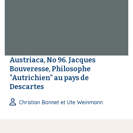
i
p
a
l
Austriaca, No 96. Jacques
Bouveresse, Philosophe
"Autrichien" au pays de
Descartes
Christian Bonnet et Ute Weinmann