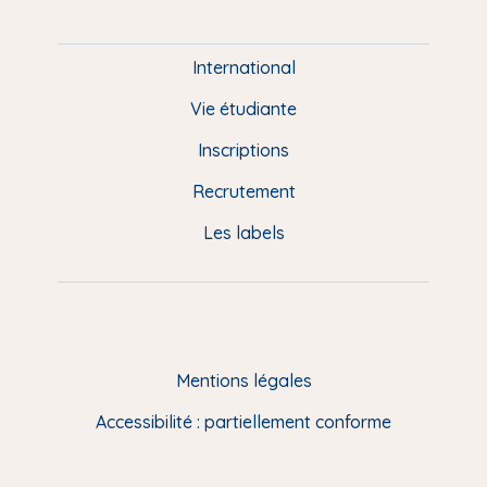
P
i
e
International
d
Vie étudiante
d
Inscriptions
e
Recrutement
p
Les labels
a
g
e
F
Mentions légales
R
Accessibilité : partiellement conforme