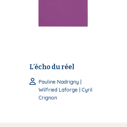
i
p
a
l
L’écho du réel
Pauline Nadrigny |
Wilfried Laforge | Cyril
Crignon